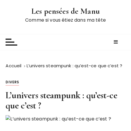
P
Les pensées de Manu
a
s
Comme si vous étiez dans ma tête
s
e
r
a
u
c
Accueil
L’univers steampunk : qu’est-ce que c’est ?
o
n
DIVERS
t
e
L’univers steampunk : qu’est-ce
n
que c’est ?
u