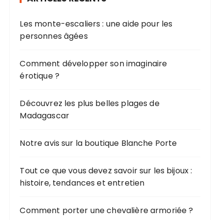
h
Les monte-escaliers : une aide pour les
e
personnes âgées
p
o
u
Comment développer son imaginaire
r
érotique ?
:
Découvrez les plus belles plages de
Madagascar
Notre avis sur la boutique Blanche Porte
Tout ce que vous devez savoir sur les bijoux :
histoire, tendances et entretien
Comment porter une chevalière armoriée ?