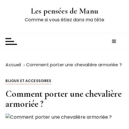
P
Les pensées de Manu
a
s
Comme si vous étiez dans ma tête
s
e
r
a
u
c
Accueil
Comment porter une chevalière armoriée ?
o
n
BIJOUX ET ACCESSOIRES
t
e
Comment porter une chevalière
n
armoriée ?
u