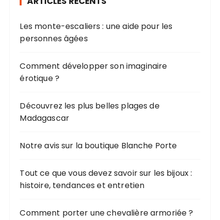
ARTICLES RÉCENTS
c
h
Les monte-escaliers : une aide pour les
e
personnes âgées
p
o
u
Comment développer son imaginaire
r
érotique ?
:
Découvrez les plus belles plages de
Madagascar
Notre avis sur la boutique Blanche Porte
Tout ce que vous devez savoir sur les bijoux :
histoire, tendances et entretien
Comment porter une chevalière armoriée ?