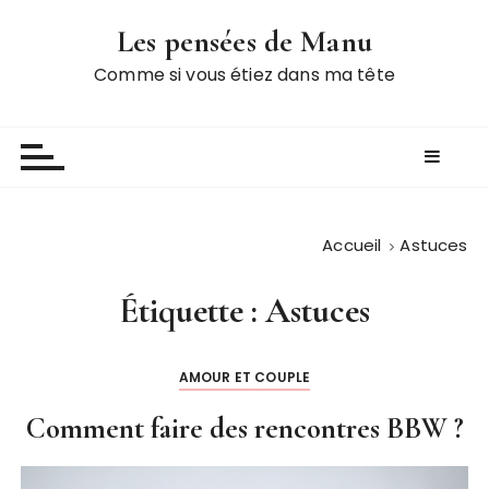
P
Les pensées de Manu
a
s
Comme si vous étiez dans ma tête
s
e
r
a
u
c
Accueil
Astuces
o
n
Étiquette :
Astuces
t
e
n
AMOUR ET COUPLE
u
Comment faire des rencontres BBW ?