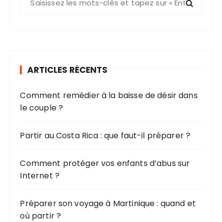
e
c
h
e
r
ARTICLES RÉCENTS
c
h
Comment remédier à la baisse de désir dans
e
le couple ?
p
o
u
Partir au Costa Rica : que faut-il préparer ?
r
Comment protéger vos enfants d’abus sur
:
Internet ?
Préparer son voyage à Martinique : quand et
où partir ?